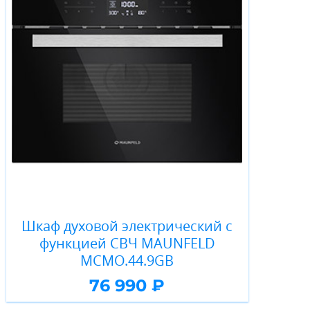
Шкаф духовой электрический с
функцией СВЧ MAUNFELD
MCMO.44.9GB
76 990 ₽