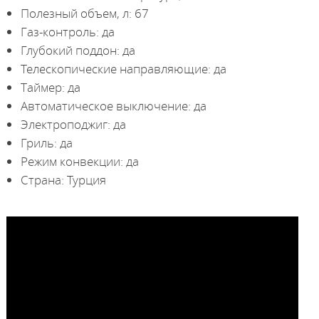
Полезный объем, л: 67
Газ-контроль: да
Глубокий поддон: да
Телескопические направляющие: да
Таймер: да
Автоматическое выключение: да
Электроподжиг: да
Гриль: да
Режим конвекции: да
Страна: Турция