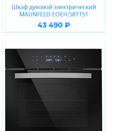
Шкаф духовой электрический
MAUNFELD EOEH.5811S1
43 490 ₽