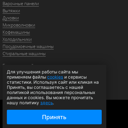
Варочные панели
Вытяжки
Духовки
Микроволновки
Кофемашины
Холодильники
Посудомоечные машины
Стиральные машины
Гранитные мойки
Для улучшения работы сайта мы
Мойки из нержавейки
применяем файлы
cookies
и сервисы
Смесители
статистики. Используя сайт или кликая на
Аксессуары
Принять, вы соглашаетесь с нашей
политикой использования персональных
данных и cookies. Вы можете прочитать
нашу политику
здесь
.
Политика конфиденциальности
Оферта
Согласие на обработку данных
Принять
© 2026 moyki1.ru