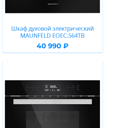
Шкаф духовой электрический
MAUNFELD EOEC.564TB
40 990 ₽