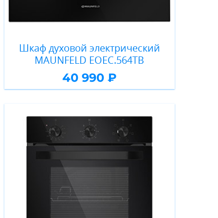
Шкаф духовой электрический
MAUNFELD EOEC.564TB
40 990 ₽