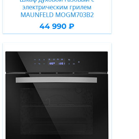
электрическим грилем
MAUNFELD MOGM703B2
44 990 ₽