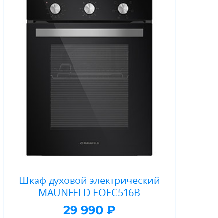
Шкаф духовой электрический
MAUNFELD EOEC516B
29 990 ₽