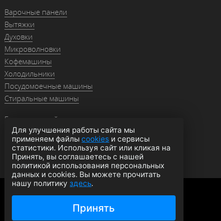
Варочные панели
Вытяжки
Духовки
Микроволновки
Кофемашины
Холодильники
Посудомоечные машины
Стиральные машины
Гранитные мойки
Для улучшения работы сайта мы
Мойки из нержавейки
применяем файлы
cookies
и сервисы
Смесители
статистики. Используя сайт или кликая на
Аксессуары
Принять, вы соглашаетесь с нашей
политикой использования персональных
данных и cookies. Вы можете прочитать
нашу политику
здесь
.
Политика конфиденциальности
Оферта
Согласие на обработку данных
Принять
© 2026 moyki1.ru