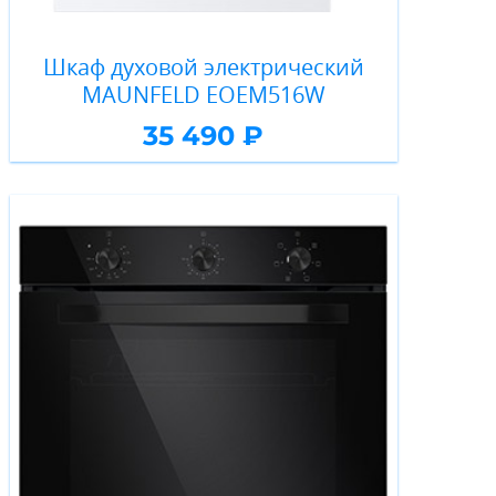
Шкаф духовой электрический
MAUNFELD EOEM516W
35 490 ₽