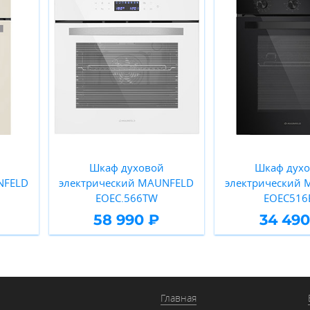
Шкаф духовой
Шкаф дух
NFELD
электрический MAUNFELD
электрический
EOEC.566TW
EOEC516
58 990 ₽
34 490
Главная