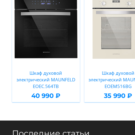
Шкаф духовой
Шкаф духовой
электрический MAUNFELD
электрический MAU
EOEC.564TB
EOEM516BG
40 990 ₽
35 990 ₽
Последние статьи