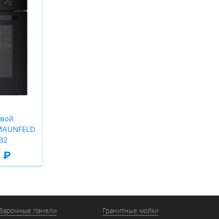
овой
 MAUNFELD
B2
 ₽
Варочные панели
Гранитные мойки