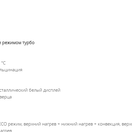
и режимом турбо
 °С
альцинация
сталлический белый дисплей
дверца
 ECO режим, верхний нагрев + нижний нагрев + конвекция, вер
нагрев