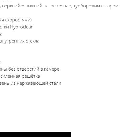
, верхний + нижний нагрев + пар, турборежим с паром
мя скоростями)
стки Hydroclean
ла
внутренних стекла
е
ны без отверстий в камере
 усиленная решётка
вень из нержавеющей стали