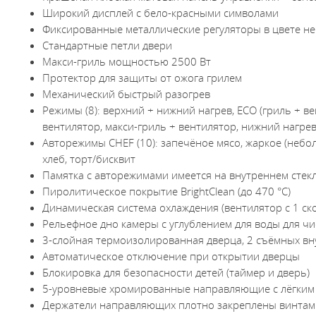
Широкий дисплей с бело-красными символами
Фиксированные металлические регуляторы в цвете н
Стандартные петли двери
Макси-гриль мощностью 2500 Вт
Протектор для защиты от ожога грилем
Механический быстрый разогрев
Режимы (8): верхний + нижний нагрев, ECO (гриль + ве
вентилятор, макси-гриль + вентилятор, нижний нагре
Авторежимы CHEF (10): запечёное мясо, жаркое (небол
хлеб, торт/бисквит
Памятка с авторежимами имеется на внутреннем стек
Пиролитическое покрытие BrightClean (до 470 °C)
Динамическая система охлаждения (вентилятор с 1 ск
Рельефное дно камеры с углублением для воды для чи
3-слойная термоизолированная дверца, 2 съёмных вн
Автоматическое отключение при открытии дверцы
Блокировка для безопасности детей (таймер и дверь)
5-уровневые хромированные направляющие с лёгким м
Держатели направляющих плотно закреплены винтами