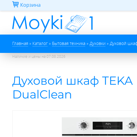
Перейти к основному содержанию
Корзина
Вы здесь
Главная
»
Каталог
»
Бытовая техника
»
Духовки
»
Духовой шкаф
Наличие и цены на
07.08.2026
Духовой шкаф TEKA 
DualClean