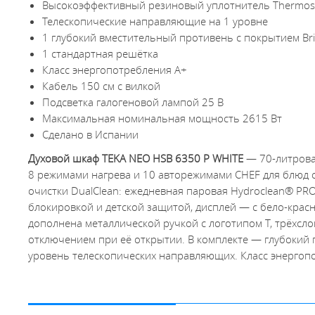
Высокоэффективный резиновый уплотнитель Thermose
Телескопические направляющие на 1 уровне
1 глубокий вместительный противень с покрытием Br
1 стандартная решётка
Класс энергопотребления А+
Кабель 150 см с вилкой
Подсветка галогеновой лампой 25 В
Максимальная номинальная мощность 2615 Вт
Сделано в Испании
Духовой шкаф TEKA NEO HSB 6350 P WHITE
— 70-литрова
8 режимами нагрева и 10 авторежимами CHEF для блюд о
очистки DualClean: ежедневная паровая Hydroclean® PR
блокировкой и детской защитой, дисплей — с бело-кра
дополнена металлической ручкой с логотипом T, трёхсл
отключением при её открытии. В комплекте — глубокий п
уровень телескопических направляющих. Класс энергоп