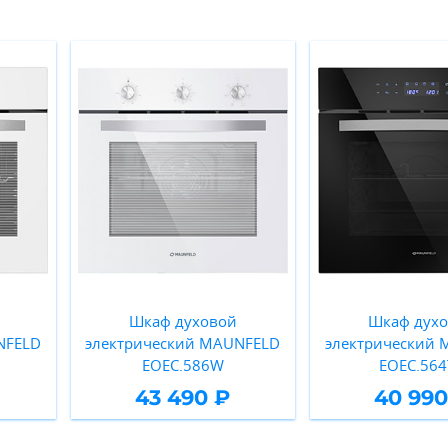
Шкаф духовой
Шкаф дух
NFELD
электрический MAUNFELD
электрический
EOEС.586W
EOEC.564
43 490 ₽
40 990