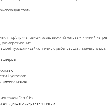
ержавеющая сталь
нтилятор), гриль, макси-гриль, верхний нагрев + нижний нагре
в, размораживание
ьшое), курица/индейка, ягнёнок, рыба, овощи, лазанья, пицца,
ле дверцы
оростью)
стки Hydroclean
утренних стекла
онтажом Fast Click
 для лучшего сохранения тепла