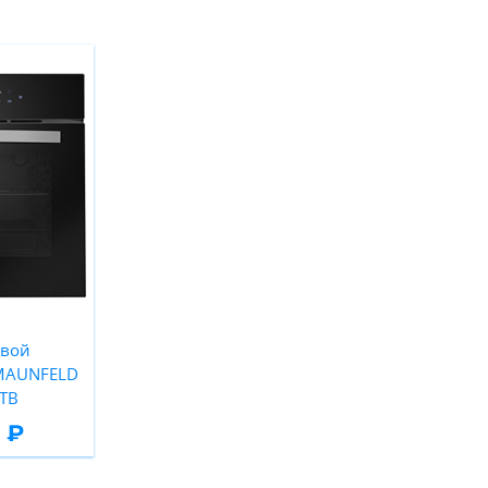
овой
 MAUNFELD
TB
 ₽