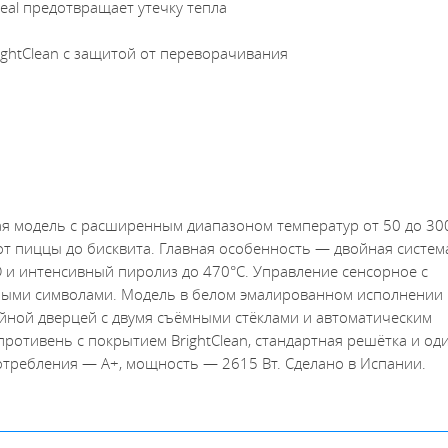
al предотвращает утечку тепла
ightClean с защитой от переворачивания
я модель с расширенным диапазоном температур от 50 до 300
т пиццы до бисквита. Главная особенность — двойная систем
O и интенсивный пиролиз до 470°C. Управление сенсорное с
сными символами. Модель в белом эмалированном исполнении
ойной дверцей с двумя съёмными стёклами и автоматическим
ротивень с покрытием BrightClean, стандартная решётка и од
отребления — А+, мощность — 2615 Вт. Сделано в Испании.