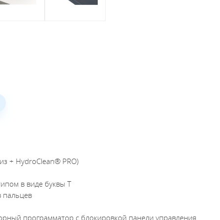
из + HydroClean® PRO)
типом в виде буквы T
в пальцев
сорный программатор с блокировкой панели управления