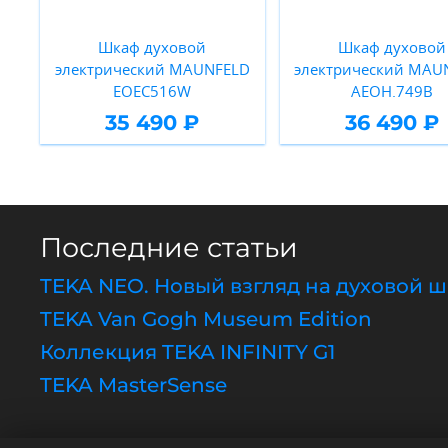
Шкаф духовой
Шкаф духовой
электрический MAUNFELD
электрический MAU
EOEC516W
AEOH.749B
35 490 ₽
36 490 ₽
Последние статьи
TEKA NEO. Новый взгляд на духовой 
TEKA Van Gogh Museum Edition
Коллекция TEKA INFINITY G1
TEKA MasterSense