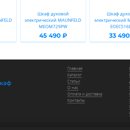
Шкаф духовой
Шкаф дух
NFELD
электрический MAUNFELD
электрический
MEOM729PW
EOEC516
45 490 ₽
33 490
Главная
Каталог
Статьи
шкаф
О нас
Оплата и доставка
Контакты