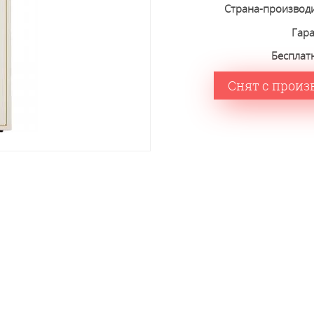
Страна-производ
Гар
Бесплат
Снят с произ