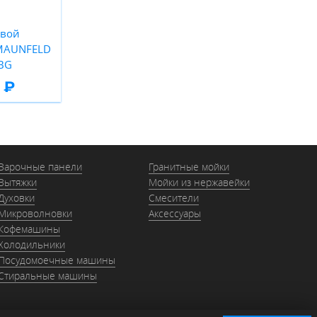
овой
 MAUNFELD
BG
 ₽
Варочные панели
Гранитные мойки
Вытяжки
Мойки из нержавейки
Духовки
Смесители
Микроволновки
Аксессуары
Кофемашины
Холодильники
Посудомоечные машины
Стиральные машины