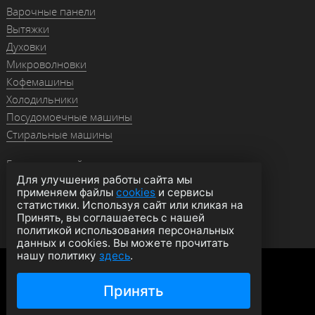
Варочные панели
Вытяжки
Духовки
Микроволновки
Кофемашины
Холодильники
Посудомоечные машины
Стиральные машины
Гранитные мойки
Для улучшения работы сайта мы
Мойки из нержавейки
применяем файлы
cookies
и сервисы
Смесители
статистики. Используя сайт или кликая на
Аксессуары
Принять, вы соглашаетесь с нашей
политикой использования персональных
данных и cookies. Вы можете прочитать
нашу политику
здесь
.
Политика конфиденциальности
Оферта
Согласие на обработку данных
Принять
© 2026 moyki1.ru