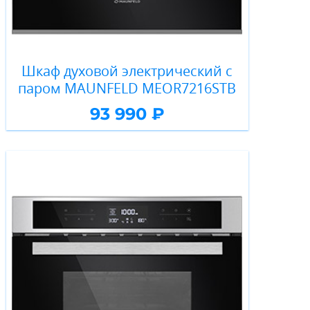
Шкаф духовой электрический с
паром MAUNFELD MEOR7216STB
93 990 ₽