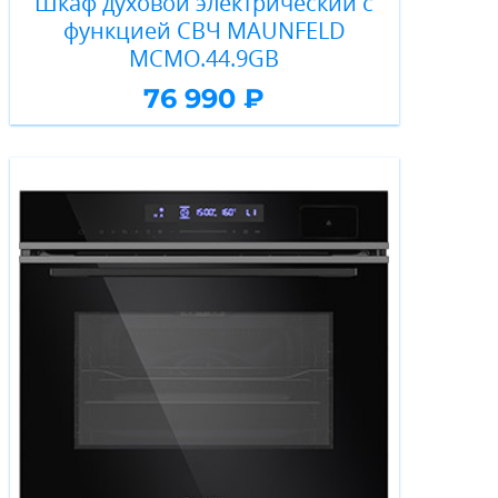
Шкаф духовой электрический с
функцией СВЧ MAUNFELD
MCMO.44.9GB
76 990 ₽