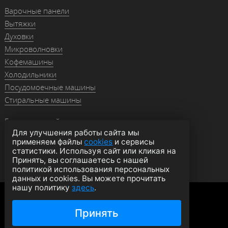
Варочные панели
Вытяжки
Духовки
Микроволновки
Кофемашины
Холодильники
Посудомоечные машины
Стиральные машины
Гранитные мойки
Для улучшения работы сайта мы
Мойки из нержавейки
применяем файлы
cookies
и сервисы
Смесители
статистики. Используя сайт или кликая на
Аксессуары
Принять, вы соглашаетесь с нашей
политикой использования персональных
данных и cookies. Вы можете прочитать
нашу политику
здесь
.
Политика конфиденциальности
Оферта
Согласие на обработку данных
Принять
© 2026 moyki1.ru