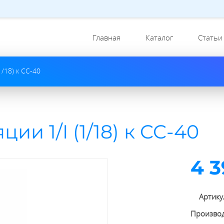
Главная
Каталог
Статьи
1/18) к CC-40
и 1/I (1/18) к CC-40
4 3
Артику
Произво