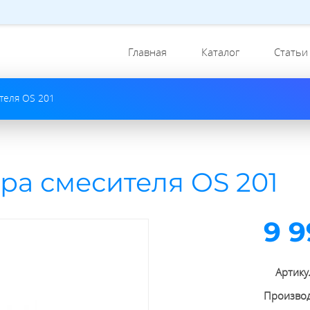
Главная
Каталог
Статьи
теля OS 201
ра смесителя OS 201
9 9
Артику
Произво