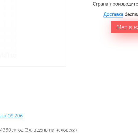
Страна-производит
Доставка
беспла
Нет в 
eka OS 206
380 л/год (3л. в день на человека)