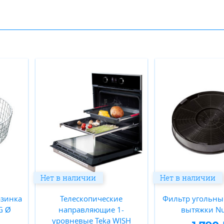
Нет в наличии
Нет в наличии
рзинка
Телескопические
Фильтр угольны
G Ø
направляющие 1-
вытяжки N
уровневые Teka WISH