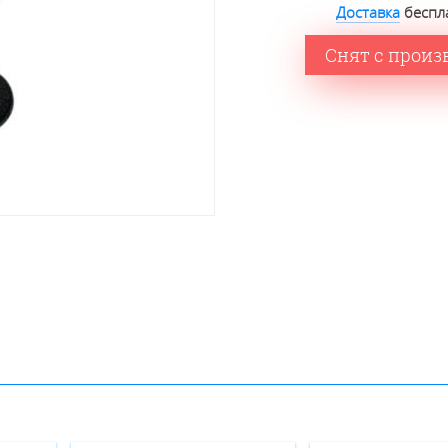
Доставка
беспла
Снят с произ